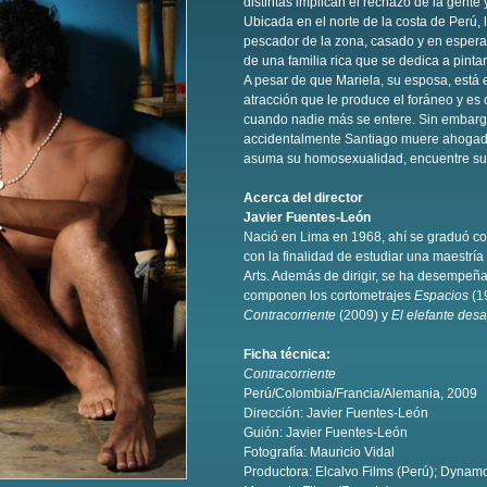
distintas implican el rechazo de la gente
Ubicada en el norte de la costa de Perú, l
pescador de la zona, casado y en espera 
de una familia rica que se dedica a pintar
A pesar de que Mariela, su esposa, está
atracción que le produce el foráneo y es
cuando nadie más se entere. Sin embarg
accidentalmente Santiago muere ahogado 
asuma su homosexualidad, encuentre su c
Acerca del director
Javier Fuentes-León
Nació en Lima en 1968, ahí se graduó c
con la finalidad de estudiar una maestría 
Arts. Además de dirigir, se ha desempeñad
componen los cortometrajes
Espacios
(1
Contracorriente
(2009) y
El elefante des
Ficha técnica:
Contracorriente
Perú/Colombia/Francia/Alemania, 2009
Dirección: Javier Fuentes-León
Guión: Javier Fuentes-León
Fotografía: Mauricio Vidal
Productora: Elcalvo Films (Perú); Dynam