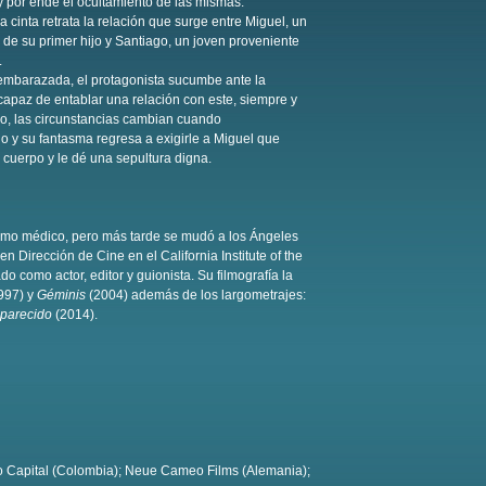
 y por ende el ocultamiento de las mismas.
a cinta retrata la relación que surge entre Miguel, un
de su primer hijo y Santiago, un joven proveniente
.
 embarazada, el protagonista sucumbe ante la
 capaz de entablar una relación con este, siempre y
o, las circunstancias cambian cuando
y su fantasma regresa a exigirle a Miguel que
uerpo y le dé una sepultura digna.
omo médico, pero más tarde se mudó a los Ángeles
en Dirección de Cine en el California Institute of the
o como actor, editor y guionista. Su filmografía la
997) y
Géminis
(2004) además de los largometrajes:
aparecido
(2014).
o Capital (Colombia); Neue Cameo Films (Alemania);